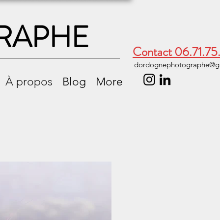
RAPHE
Contact 06.71.75
dordognephotographe@g
À propos
Blog
More