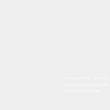
A propos
Mettre des mots sur soi es
depuis des années on préfère
images qui racontent.
Angie qui est la fondatrice
Dordogne
Photographe ,
a 
générosité et l'envie de cons
jolis instants fugaces de la v
Ses inspirations : La mode,
de l'art, le cinéma, la forêt,
connexions humaines.
Le studio installé