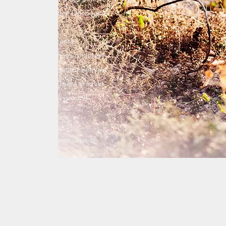
deaux, en Sicile et en Dordogne.
es années
les éléments
font une bonne photo ont étés
lients tels que L'institut Bernard
lin, le CDG33, L'Opéra Garnier,
, Crédit Mutuel, le groupe
ateurs, artisans, commerçants,
tutions, propriétaires de maisons
teurs d'événements, organisme
ombreux artistes...
a suite : Vous !