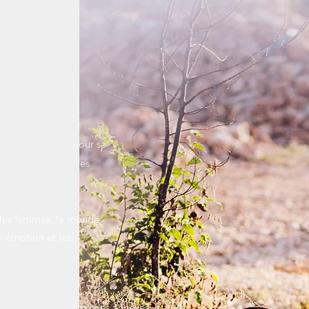
t un comble quand
 que ce soit les
de
choisi ce métier pour sa
igner, de retenir les
ie.
 les femmes, le monde
 l’émotion et les
 depuis 2009, à connu des annexes