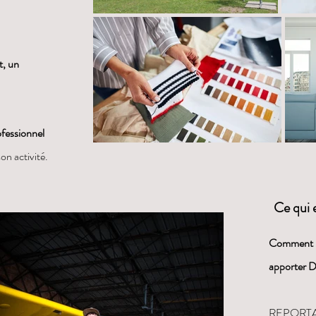
t, un
fessionnel
on activité.
Ce qui e
Comment im
apporter 
REPORTAG