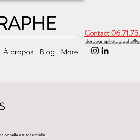
RAPHE
Contact 06.71.75
dordognephotographe@g
À propos
Blog
More
s
sionnelle est essentielle.