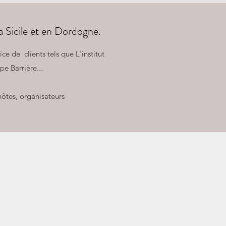
a Sicile et en Dordogne.
e de clients tels que L'institut
e Barrière...
hôtes, organisateurs