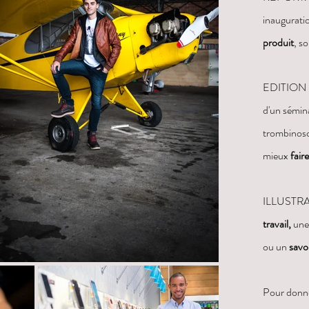
inaugurati
produit
, so
EDITION : 
d'un sémin
trombinosco
mieux
fair
ILLUSTRA
travail,
une 
ou un
savoi
Pour donne