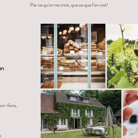
Par ce qu'on ne croit, que ce que l'on voit!
en
oir-faire,
e