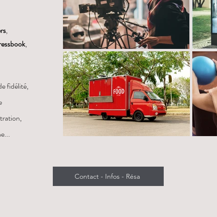
ers
,
ressbook
,
fidélité,
e
stration,
e...
Contact - Infos - Résa