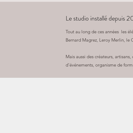
Le studio installé depuis 
Tout au long de ces années
les él
Bernard Magrez, Leroy Merlin, le 
Mais aussi des créateurs, artisans,
d'événements, organisme de format