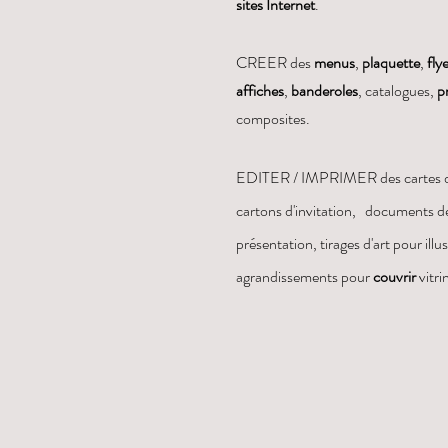
sites Internet
.
CREER des
menus
,
plaquette
,
fly
affiches
,
banderoles
, catalogues,
p
composites.
EDITER / IMPRIMER des cartes de 
cartons d'invitation, documents d
présentation, tirages d'art pour illu
agrandissements pour
couvrir
vitrin