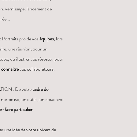
on, vernissage, lancement de
irée...
Portraits pro de vos
équipes
, lors
aire, une réunion, pour un
pe, ou illustrer vos réseaux, pour
e connaitre
vos collaborateurs.
TION : De votre
cadre de
norme iso, un outils, une machine
r-faire particulier.
r une idée de votre univers de