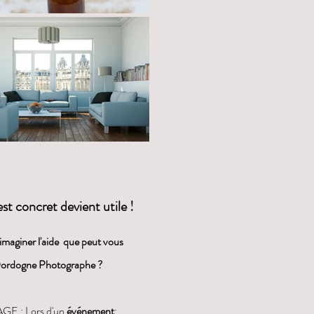
st concret devient utile !
aginer l'aide que peut vous
Dordogne Photographe ?
E : Lors d'un
événement
;