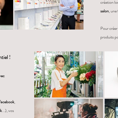
création lo
salon
, une
Pour créer
produits p
tiel !
vec
facebook
,
ok
...), vos