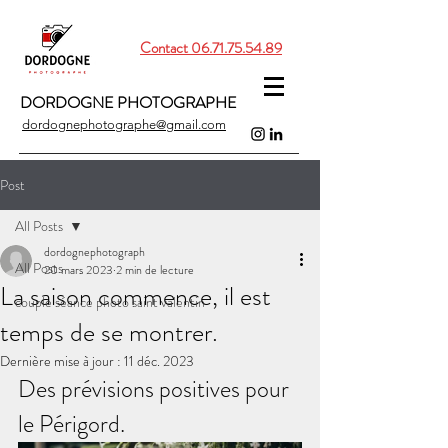
Contact 06.71.75.54.89
DORDOGNE PHOTOGRAPHE
dordognephotographe@gmail.com
Post
All Posts
dordognephotograph
All Posts
20 mars 2023
2 min de lecture
La saison commence, il est
couple séance photo saint valentin
temps de se montrer.
Dernière mise à jour :
11 déc. 2023
Des prévisions positives pour 
le Périgord.