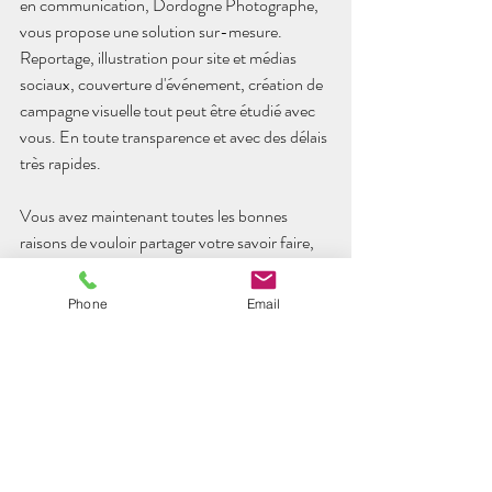
en communication, Dordogne Photographe, 
vous propose une solution sur-mesure. 
Reportage, illustration pour site et médias 
sociaux, couverture d'événement, création de 
campagne visuelle tout peut être étudié avec 
vous. En toute transparence et avec des délais 
très rapides. 
Vous avez maintenant toutes les bonnes 
raisons de vouloir partager votre savoir faire, 
vos créations et services avec le plus grand 
nombre. On vous attend au 06.50.18.06.10 
Phone
Email
ou par 
le formulaire en cliquant ici
https://video.wixstatic.com/video/0bbe1b_03968a0d1ec
44293bcff7e27a07167dd/720p/mp4/file.mp4